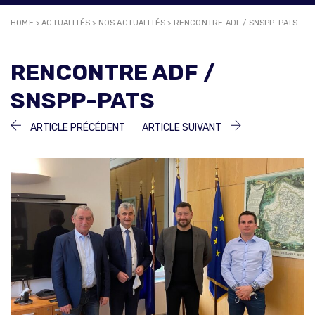
HOME
>
ACTUALITÉS
>
NOS ACTUALITÉS
>
RENCONTRE ADF / SNSPP-PATS
RENCONTRE ADF /
SNSPP-PATS
NAVIGATION
ARTICLE
ARTICLE
ARTICLE PRÉCÉDENT
ARTICLE SUIVANT
PRÉCÉDENT :
SUIVANT :
DE
L’ARTICLE