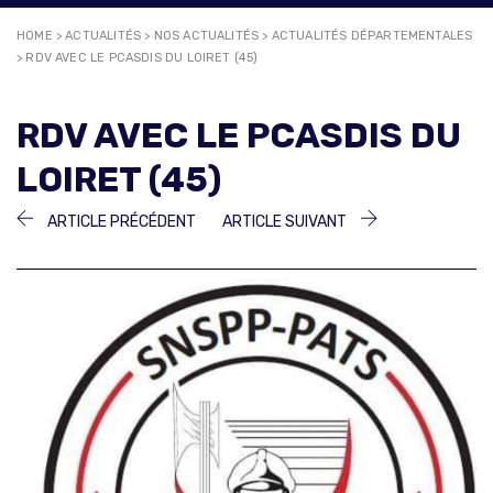
HOME
>
ACTUALITÉS
>
NOS ACTUALITÉS
>
ACTUALITÉS DÉPARTEMENTALES
>
RDV AVEC LE PCASDIS DU LOIRET (45)
RDV AVEC LE PCASDIS DU
LOIRET (45)
NAVIGATION
ARTICLE
ARTICLE
ARTICLE PRÉCÉDENT
ARTICLE SUIVANT
PRÉCÉDENT :
SUIVANT :
DE
L’ARTICLE