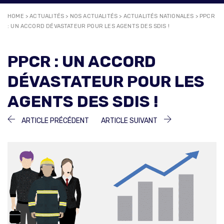
HOME
>
ACTUALITÉS
>
NOS ACTUALITÉS
>
ACTUALITÉS NATIONALES
>
PPCR
: UN ACCORD DÉVASTATEUR POUR LES AGENTS DES SDIS !
PPCR : UN ACCORD
DÉVASTATEUR POUR LES
AGENTS DES SDIS !
NAVIGATION
ARTICLE
ARTICLE
ARTICLE PRÉCÉDENT
ARTICLE SUIVANT
PRÉCÉDENT :
SUIVANT :
DE
L’ARTICLE