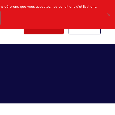
Mon compte
Nous contacter
onsidérerons que vous acceptez nos conditions d'utilisations.
NDICALE
NOUS REJOINDRE
INSCRIPTION