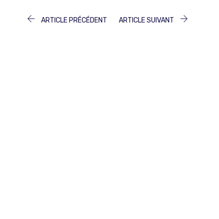
NAVIGATION
ARTICLE
ARTICLE
ARTICLE PRÉCÉDENT
ARTICLE SUIVANT
PRÉCÉDENT :
SUIVANT :
DE
L’ARTICLE