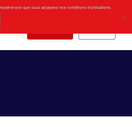
Mon compte
Nous contacter
onsidérerons que vous acceptez nos conditions d'utilisations.
NDICALE
NOUS REJOINDRE
INSCRIPTION