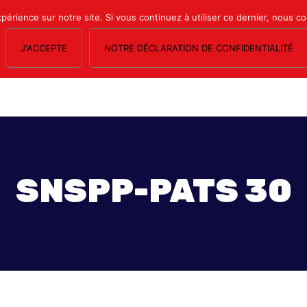
xpérience sur notre site. Si vous continuez à utiliser ce dernier, nous c
J'ACCEPTE
NOTRE DÉCLARATION DE CONFIDENTIALITÉ
OS SECTIONS
LE MAGAZINE
ESPACE ADHÉRENTS
FORMATION SY
SNSPP-PATS 30