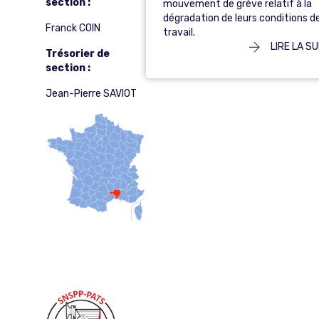
section :
mouvement de grève relatif à la
dégradation de leurs conditions d
Franck COIN
travail.
LIRE LA SU
Trésorier de
section :
Jean-Pierre SAVIOT