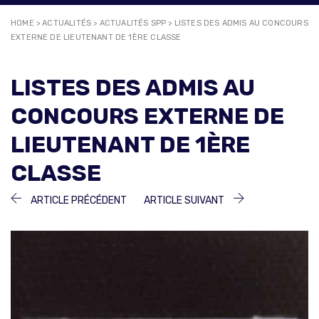
HOME
>
ACTUALITÉS
>
ACTUALITÉS SPP
>
LISTES DES ADMIS AU CONCOURS
EXTERNE DE LIEUTENANT DE 1ÈRE CLASSE
LISTES DES ADMIS AU
CONCOURS EXTERNE DE
LIEUTENANT DE 1ÈRE
CLASSE
NAVIGATION
ARTICLE
ARTICLE
ARTICLE PRÉCÉDENT
ARTICLE SUIVANT
PRÉCÉDENT :
SUIVANT :
DE
L’ARTICLE