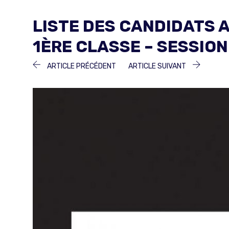
LISTE DES CANDIDATS 
1ÈRE CLASSE – SESSION
NAVIGATION
ARTICLE
ARTICLE
ARTICLE PRÉCÉDENT
ARTICLE SUIVANT
PRÉCÉDENT :
SUIVANT 
DE
L’ARTICLE