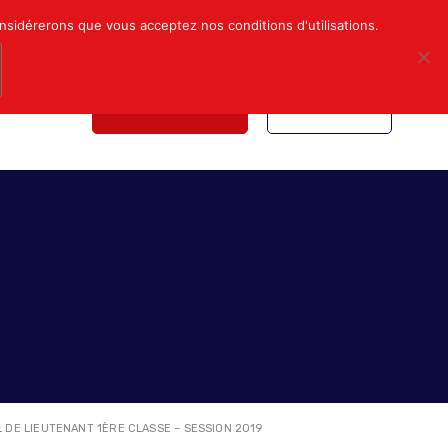
Mon compte
Nous contacter
onsidérerons que vous acceptez nos conditions d'utilisations.
NDICALE
NOUS REJOINDRE
INSCRIPTION
 DE LIEUTENANT 1ÈRE CLASSE – SESSION 2019