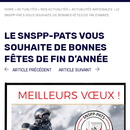
HOME
>
ACTUALITÉS
>
NOS ACTUALITÉS
>
ACTUALITÉS NATIONALES
>
LE
SNSPP-PATS VOUS SOUHAITE DE BONNES FÊTES DE FIN D’ANNÉE
LE SNSPP-PATS VOUS
SOUHAITE DE BONNES
FÊTES DE FIN D’ANNÉE
NAVIGATION
ARTICLE
ARTICLE
ARTICLE PRÉCÉDENT
ARTICLE SUIVANT
PRÉCÉDENT :
SUIVANT :
DE
L’ARTICLE