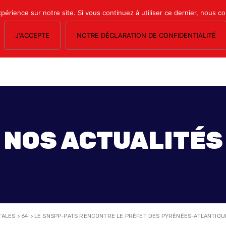
xpérience sur notre site. Si vous continuez à utiliser ce dernier, nous c
J'ACCEPTE
NOTRE DÉCLARATION DE CONFIDENTIALITÉ
OS SECTIONS
LE MAGAZINE
ESPACE ADHÉRENTS
FORMATION SY
NOS ACTUALITÉS
TALES
>
64
>
LE SNSPP-PATS RENCONTRE LE PRÉFET DES PYRÉNÉES-ATLANTIQUE