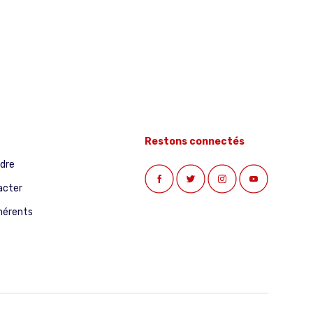
Restons connectés
ndre
acter
hérents