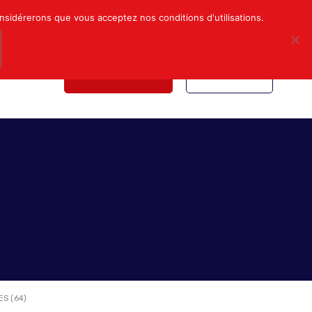
Mon compte
Nous contacter
onsidérerons que vous acceptez nos conditions d'utilisations.
NDICALE
NOUS REJOINDRE
INSCRIPTION
S (64)