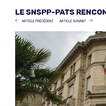
LE SNSPP-PATS RENCON
NAVIGATION
ARTICLE
ARTICLE
ARTICLE PRÉCÉDENT
ARTICLE SUIVANT
PRÉCÉDENT :
SUIVANT 
DE
L’ARTICLE