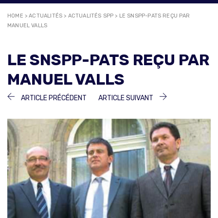
HOME
>
ACTUALITÉS
>
ACTUALITÉS SPP
>
LE SNSPP-PATS REÇU PAR
MANUEL VALLS
LE SNSPP-PATS REÇU PAR
MANUEL VALLS
NAVIGATION
ARTICLE
ARTICLE
ARTICLE PRÉCÉDENT
ARTICLE SUIVANT
PRÉCÉDENT :
SUIVANT :
DE
L’ARTICLE