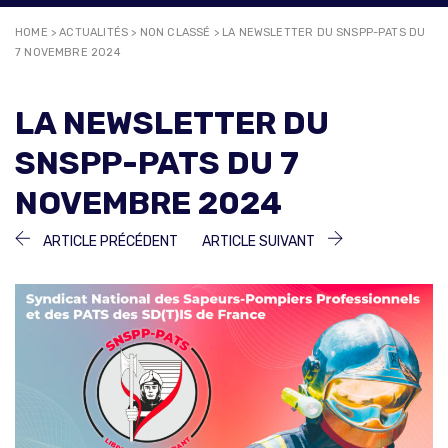
HOME
>
ACTUALITÉS
>
NON CLASSÉ
>
LA NEWSLETTER DU SNSPP-PATS DU
7 NOVEMBRE 2024
LA NEWSLETTER DU
SNSPP-PATS DU 7
NOVEMBRE 2024
NAVIGATION
ARTICLE
ARTICLE
ARTICLE PRÉCÉDENT
ARTICLE SUIVANT
PRÉCÉDENT :
SUIVANT :
DE
L’ARTICLE