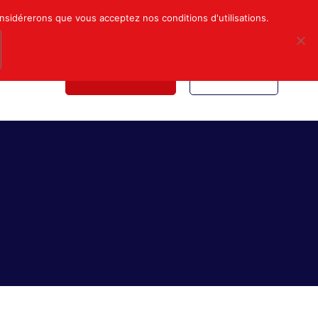
Mon compte
Nous contacter
onsidérerons que vous acceptez nos conditions d'utilisations.
NDICALE
NOUS REJOINDRE
INSCRIPTION