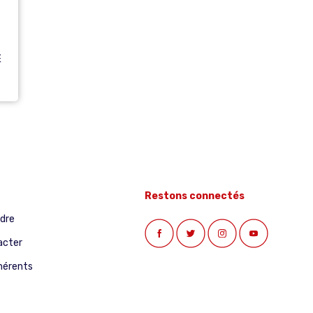
E
Restons connectés
ndre
acter
hérents