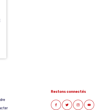
E
Restons connectés
ndre
acter