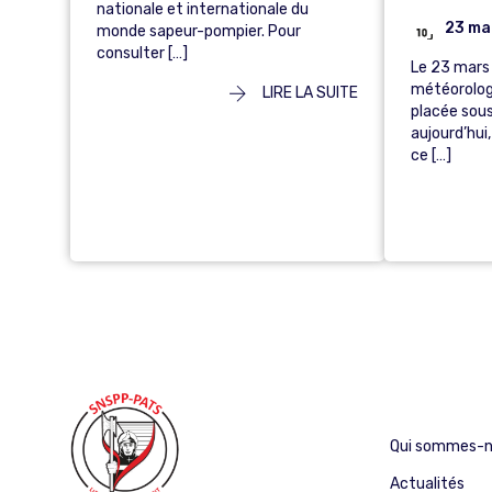
nationale et internationale du
23 ma
monde sapeur-pompier. Pour
consulter […]
Le 23 mars
météorolog
LIRE LA SUITE
placée sou
aujourd’hui
ce […]
Qui sommes-n
Actualités