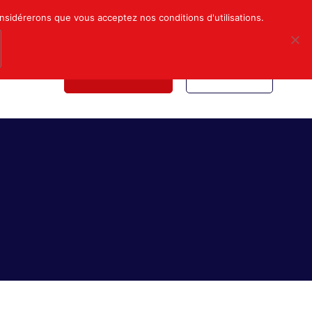
Mon compte
Nous contacter
onsidérerons que vous acceptez nos conditions d'utilisations.
NDICALE
NOUS REJOINDRE
INSCRIPTION