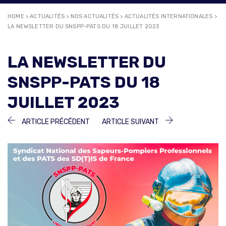
HOME
>
ACTUALITÉS
>
NOS ACTUALITÉS
>
ACTUALITÉS INTERNATIONALES
>
LA NEWSLETTER DU SNSPP-PATS DU 18 JUILLET 2023
LA NEWSLETTER DU
SNSPP-PATS DU 18
JUILLET 2023
NAVIGATION
ARTICLE
ARTICLE
ARTICLE PRÉCÉDENT
ARTICLE SUIVANT
PRÉCÉDENT :
SUIVANT :
DE
L’ARTICLE