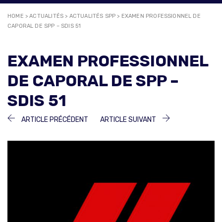
HOME
>
ACTUALITÉS
>
ACTUALITÉS SPP
>
EXAMEN PROFESSIONNEL DE
CAPORAL DE SPP – SDIS 51
EXAMEN PROFESSIONNEL
DE CAPORAL DE SPP –
SDIS 51
NAVIGATION
ARTICLE
ARTICLE
ARTICLE PRÉCÉDENT
ARTICLE SUIVANT
PRÉCÉDENT :
SUIVANT :
DE
L’ARTICLE