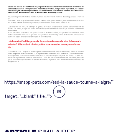
https://snspp-pats.com/esd-la-sauce-tourne-a-laigre/"
target="_blank" title="">