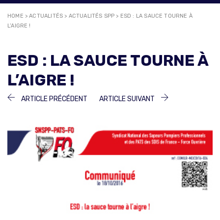
HOME
>
ACTUALITÉS
>
ACTUALITÉS SPP
>
ESD : LA SAUCE TOURNE À
L’AIGRE !
ESD : LA SAUCE TOURNE À
L’AIGRE !
NAVIGATION
ARTICLE
ARTICLE
ARTICLE PRÉCÉDENT
ARTICLE SUIVANT
PRÉCÉDENT :
SUIVANT :
DE
L’ARTICLE