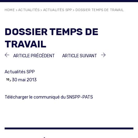
HOME
>
ACTUALITÉS
>
ACTUALITÉS SPP
>
DOSSIER TEMPS DE TRAVAIL
DOSSIER TEMPS DE
TRAVAIL
NAVIGATION
ARTICLE
ARTICLE
ARTICLE PRÉCÉDENT
ARTICLE SUIVANT
PRÉCÉDENT :
SUIVANT :
DE
Actualités SPP
L’ARTICLE
30 mai 2013
Télécharger le communiqué du SNSPP-PATS