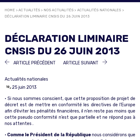
HOME
>
ACTUALITÉS
>
NOS ACTUALITÉS
>
ACTUALITÉS NATIONALES
>
DÉCLARATION LIMINAIRE CNSIS DU 26 JUIN 2013
DÉCLARATION LIMINAIRE
CNSIS DU 26 JUIN 2013
NAVIGATION
ARTICLE
ARTICLE
ARTICLE PRÉCÉDENT
ARTICLE SUIVANT
PRÉCÉDENT :
SUIVANT :
DE
Actualités nationales
L’ARTICLE
25 juin 2013
• Si nous sommes conscient, que cette proposition de projet de
décret est de mettre en conformité les directives de l’Europe
afin d’éviter les pénalités financières, il n’en reste pas moins que
cette pseudo conformité n’est que partielle et ne répond pas à
nos attentes .
•
Comme le Président de la République
nous considérons que