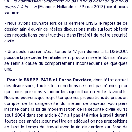
:
« … la commission Européenne n’a pas à nous dicter ce que nous
avons à faire … »
(François Hollande le 29 mai 2013),
ceci nous
va bien
.
• Nous avions souhaité lors de la dernière CNSIS le report de ce
dossier afin d’ouvrir de réelles discussions mais surtout obtenir
des négociations constructives dans l’intérêt de notre sécurité
civile.
• Une seule réunion s’est tenue le 17 juin dernier à la DGSCGC,
puisque la précédente initialement programmée le 30 mai n’a pu
se tenir à cause du comportement inconséquent de quelques
uns.
•
Pour le SNSPP-PATS et Force Ouvrière
, dans l’état actuel
des discussions, toutes les conditions ne sont pas réunies pour
que nous puissions y accorder aujourd’hui un vote favorable.
Nous ne pouvons que regretter que nos propositions de prises en
compte de la dangerosité du métier de sapeurs -pompiers
inscrite dans la loi de modernisation de la sécurité civile du 13
aout 2004 dans son article 67 n’ait pas été mise à profit durant
toutes ces années, pour mettre en adéquation nos propositions
en liant le temps de travail avec la fin de carrière sur fond de