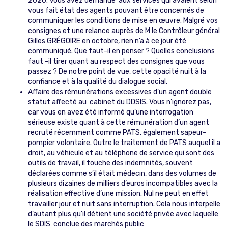
2020. Vous avez demandé aux services qui avaient selon
vous fait état des agents pouvant être concernés de
communiquer les conditions de mise en œuvre. Malgré vos
consignes et une relance auprès de M le Contrôleur général
Gilles GRÉGOIRE en octobre, rien n’a à ce jour été
communiqué. Que faut-il en penser ? Quelles conclusions
faut -il tirer quant au respect des consignes que vous
passez ? De notre point de vue, cette opacité nuit à la
confiance et à la qualité du dialogue social.
Affaire des rémunérations excessives d’un agent double
statut affecté au cabinet du DDSIS. Vous n’ignorez pas,
car vous en avez été informé qu’une interrogation
sérieuse existe quant à cette rémunération d’un agent
recruté récemment comme PATS, également sapeur-
pompier volontaire. Outre le traitement de PATS auquel il a
droit, au véhicule et au téléphone de service qui sont des
outils de travail, il touche des indemnités, souvent
déclarées comme s’il était médecin, dans des volumes de
plusieurs dizaines de milliers d’euros incompatibles avec la
réalisation effective d’une mission. Nul ne peut en effet
travailler jour et nuit sans interruption. Cela nous interpelle
d’autant plus qu’il détient une société privée avec laquelle
le SDIS conclue des marchés public