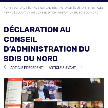
HOME
>
ACTUALITÉS
>
NOS ACTUALITÉS
>
ACTUALITÉS DÉPARTEMENTALES
>
59
>
DÉCLARATION AU CONSEIL D’ADMINISTRATION DU SDIS DU NORD
DÉCLARATION AU
CONSEIL
D’ADMINISTRATION DU
SDIS DU NORD
NAVIGATION
ARTICLE
ARTICLE
ARTICLE PRÉCÉDENT
ARTICLE SUIVANT
PRÉCÉDENT :
SUIVANT :
DE
L’ARTICLE