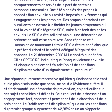
personnels féminins ; alerté explicitement sur les
comportements observés de la part de certains
personnels masculins. Ont été signalés des propos à
connotation sexuelle ou sexiste imposés aux femmes qui
s’engagent chez les pompiers. Des propos dégradants et
humiliants de nature à intimider les jeunes citoyennes qui
ont la volonté d’intégrer le SDIS, voire à obtenir des actes
sexuels. Le SDIS a été sollicité afin qu’une démarche de
prévention soit mise en œuvre. Sans réponse et à
l’occasion de nouveaux faits le SDIS a été relancé ainsi que
le préfet du Nord et le préfet délégué à l’égalité des
chances. Le 21 décembre 2018 M. Le contrôleur général
Gilles GREGOIRE indiquait que “chaque violence sexuelle
et chaque signalement faisait l’objet de sanctions
diciplinaires voire d’un signalement au procureur.”
Une réponse purement répressive qui, bien qu’indispensable tant
sur le plan disciplinaire que pénal, ne peut à l’évidence suffire. Il
était demandé une démarche de prévention, en particulier sur
ces sujets sensibles et délicats. Cela requiert de la finesse et un
engagement fort, concret et permanent de la direction et de la
présidence. Le “raidissement disciplinaire” qui a vu les sanctions
du premier groupe augmenter de 42,85% en un an n’apporte