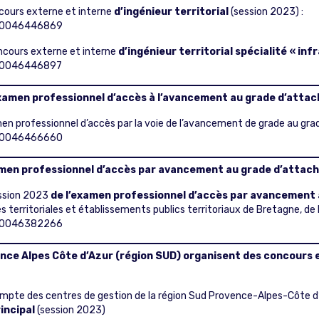
cours externe et interne
d’ingénieur territorial
(session 2023) :
T000046446869
ncours externe et interne
d’ingénieur territorial spécialité « in
000046446897
xamen professionnel d’accès à l’avancement au grade d’attach
 professionnel d’accès par la voie de l’avancement de grade au grade d
T000046466660
xamen professionnel d’accès par avancement au grade d’attaché
ession 2023
de l’examen professionnel d’accès par avancement a
tés territoriales et établissements publics territoriaux de Bretagne, d
T000046382266
ence Alpes Côte d’Azur (région SUD) organisent des concours 
compte des centres de gestion de la région Sud Provence-Alpes-Côte d
incipal
(session 2023)