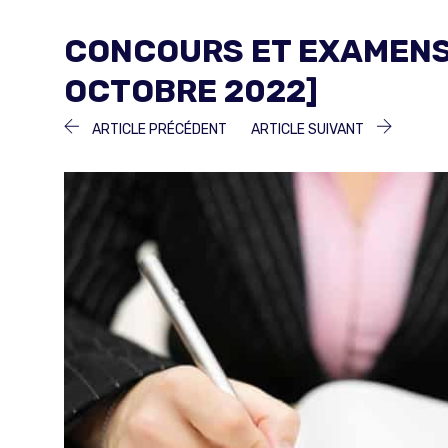
CONCOURS ET EXAMENS 
OCTOBRE 2022]
NAVIGATION
ARTICLE
ARTICLE
ARTICLE PRÉCÉDENT
ARTICLE SUIVANT
PRÉCÉDENT :
SUIVANT 
DE
L’ARTICLE