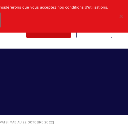
Mon compte
Nous contacter
onsidérerons que vous acceptez nos conditions d'utilisations.
NDICALE
NOUS REJOINDRE
INSCRIPTION
PATS [MÀJ AU 22 OCTOBRE 2022]