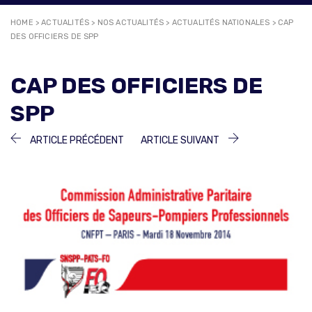
HOME
>
ACTUALITÉS
>
NOS ACTUALITÉS
>
ACTUALITÉS NATIONALES
>
CAP
DES OFFICIERS DE SPP
CAP DES OFFICIERS DE
SPP
NAVIGATION
ARTICLE
ARTICLE
ARTICLE PRÉCÉDENT
ARTICLE SUIVANT
PRÉCÉDENT :
SUIVANT :
DE
L’ARTICLE