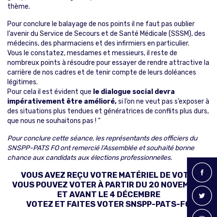
thème.
Pour conclure le balayage de nos points il ne faut pas oublier
l’avenir du Service de Secours et de Santé Médicale (SSSM), des
médecins, des pharmaciens et des infirmiers en particulier.
Vous le constatez, mesdames et messieurs, il reste de
nombreux points à résoudre pour essayer de rendre attractive la
carrière de nos cadres et de tenir compte de leurs doléances
légitimes.
Pour cela il est évident que
le dialogue social devra
impérativement être amélioré,
si l’on ne veut pas s’exposer à
des situations plus tendues et génératrices de conflits plus durs,
que nous ne souhaitons pas ! “
Pour conclure cette séance, les représentants des officiers du
SNSPP-PATS FO ont remercié l’Assemblée et souhaité bonne
chance aux candidats aux élections professionnelles.
VOUS AVEZ REÇU VOTRE MATÉRIEL DE VOTE,
VOUS POUVEZ VOTER À PARTIR DU 20 NOVEMBRE
ET AVANT LE 4 DÉCEMBRE
VOTEZ ET FAITES VOTER SNSPP-PATS-FO