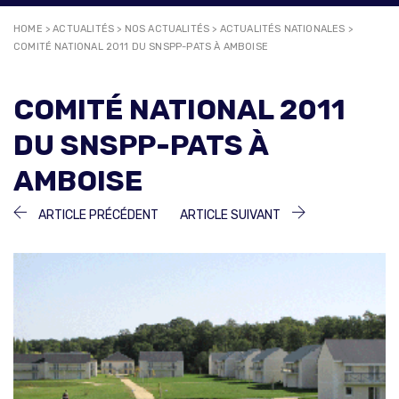
HOME
>
ACTUALITÉS
>
NOS ACTUALITÉS
>
ACTUALITÉS NATIONALES
>
COMITÉ NATIONAL 2011 DU SNSPP-PATS À AMBOISE
COMITÉ NATIONAL 2011
DU SNSPP-PATS À
AMBOISE
NAVIGATION
ARTICLE
ARTICLE
ARTICLE PRÉCÉDENT
ARTICLE SUIVANT
PRÉCÉDENT :
SUIVANT :
DE
L’ARTICLE