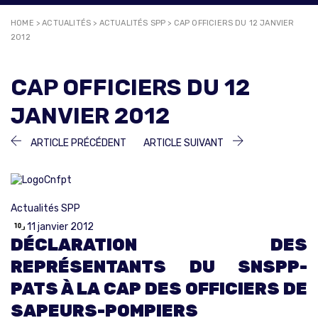
HOME
>
ACTUALITÉS
>
ACTUALITÉS SPP
>
CAP OFFICIERS DU 12 JANVIER
2012
CAP OFFICIERS DU 12
JANVIER 2012
NAVIGATION
ARTICLE
ARTICLE
ARTICLE PRÉCÉDENT
ARTICLE SUIVANT
PRÉCÉDENT :
SUIVANT :
DE
L’ARTICLE
Actualités SPP
11 janvier 2012
DÉCLARATION DES
REPRÉSENTANTS DU SNSPP-
PATS À LA CAP DES OFFICIERS DE
SAPEURS-POMPIERS