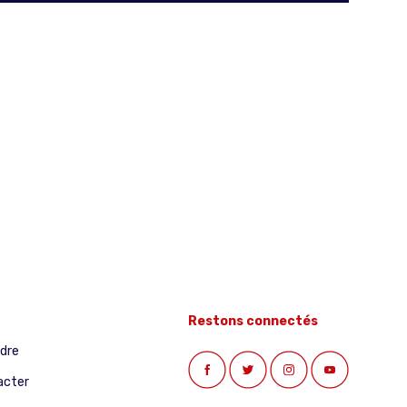
Restons connectés
ndre
acter