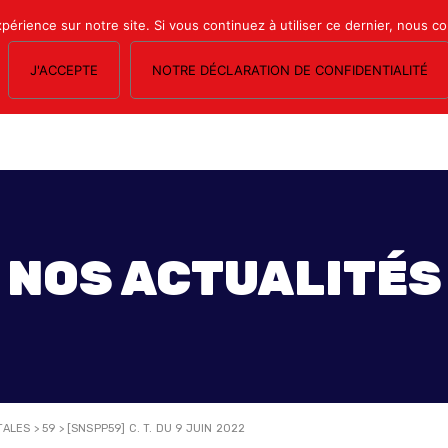
xpérience sur notre site. Si vous continuez à utiliser ce dernier, nous c
J'ACCEPTE
NOTRE DÉCLARATION DE CONFIDENTIALITÉ
OS SECTIONS
LE MAGAZINE
ESPACE ADHÉRENTS
FORMATION SY
NOS ACTUALITÉS
TALES
>
59
>
[SNSPP59] C. T. DU 9 JUIN 2022