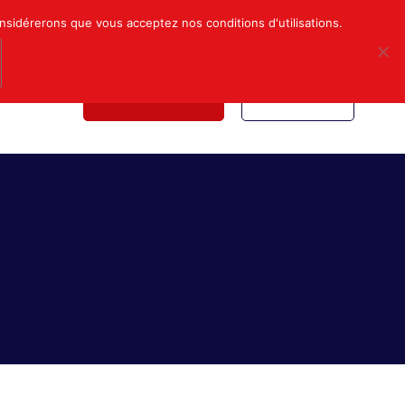
Mon compte
Nous contacter
onsidérerons que vous acceptez nos conditions d'utilisations.
NDICALE
NOUS REJOINDRE
INSCRIPTION