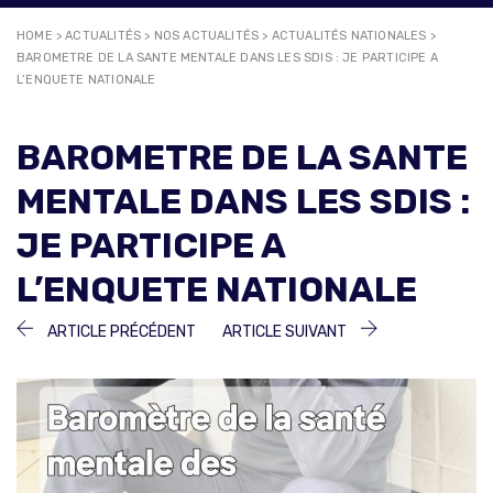
HOME
>
ACTUALITÉS
>
NOS ACTUALITÉS
>
ACTUALITÉS NATIONALES
>
BAROMETRE DE LA SANTE MENTALE DANS LES SDIS : JE PARTICIPE A
L’ENQUETE NATIONALE
BAROMETRE DE LA SANTE
MENTALE DANS LES SDIS :
JE PARTICIPE A
L’ENQUETE NATIONALE
NAVIGATION
ARTICLE
ARTICLE
ARTICLE PRÉCÉDENT
ARTICLE SUIVANT
PRÉCÉDENT :
SUIVANT :
DE
L’ARTICLE