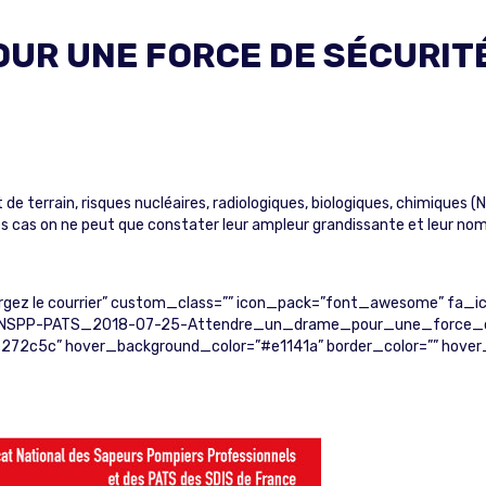
UR UNE FORCE DE SÉCURITÉ
:
terrain, risques nucléaires, radiologiques, biologiques, chimiques (N
es cas on ne peut que constater leur ampleur grandissante et leur nom
argez le courrier” custom_class=”” icon_pack=”font_awesome” fa_i
SPP-PATS_2018-07-25-Attendre_un_drame_pour_une_force_de_se
=”#272c5c” hover_background_color=”#e1141a” border_color=”” hover