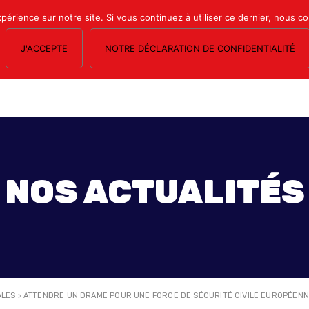
xpérience sur notre site. Si vous continuez à utiliser ce dernier, nous c
J'ACCEPTE
NOTRE DÉCLARATION DE CONFIDENTIALITÉ
OS SECTIONS
LE MAGAZINE
ESPACE ADHÉRENTS
FORMATION SY
NOS ACTUALITÉS
ALES
>
ATTENDRE UN DRAME POUR UNE FORCE DE SÉCURITÉ CIVILE EUROPÉENN