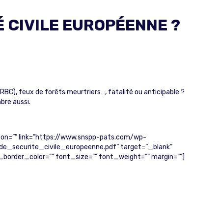
 CIVILE EUROPÉENNE ?
RBC), feux de forêts meurtriers…, fatalité ou anticipable ?
bre aussi.
con=”” link=”https://www.snspp-pats.com/wp-
curite_civile_europeenne.pdf” target=”_blank”
_border_color=”” font_size=”” font_weight=”” margin=””]