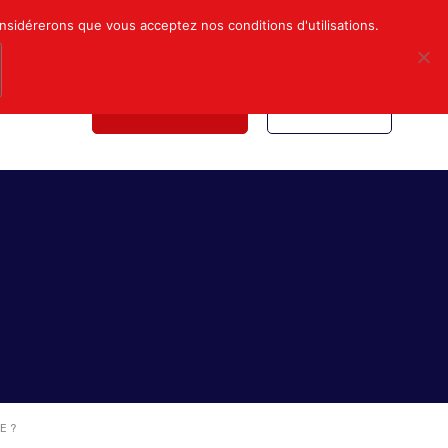
Mon compte
Nous contacter
onsidérerons que vous acceptez nos conditions d'utilisations.
NDICALE
NOUS REJOINDRE
INSCRIPTION
E ?