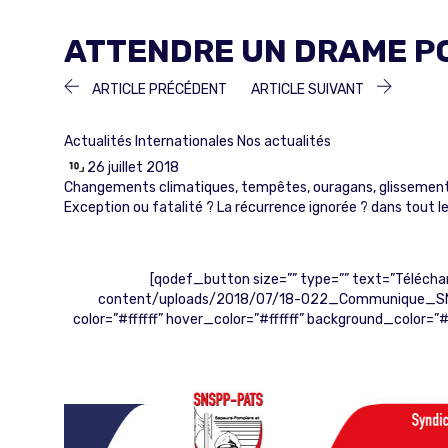
ATTENDRE UN DRAME PO
NAVIGATION
ARTICLE
ARTICLE
ARTICLE PRÉCÉDENT
ARTICLE SUIVANT
PRÉCÉDENT :
SUIVANT 
DE
Actualités Internationales
Nos actualités
L’ARTICLE
26 juillet 2018
Changements climatiques, tempêtes, ouragans, glissement de 
Exception ou fatalité ? La récurrence ignorée ? dans tout l
[qodef_button size=”” type=”” text=”Téléch
content/uploads/2018/07/18-022_Communique_SN
color=”#ffffff” hover_color=”#ffffff” background_color