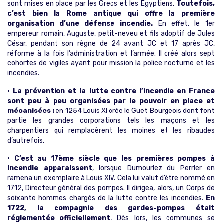
sont mises en place par les Grecs et les Egyptiens.
Toutefois,
c’est bien la Rome antique qui offre la première
organisation d’une défense incendie.
En effet, le 1er
empereur romain, Auguste, petit-neveu et fils adoptif de Jules
César, pendant son règne de 24 avant JC et 17 après JC,
réforme à la fois l’administration et l’armée. Il créé alors sept
cohortes de vigiles ayant pour mission la police nocturne et les
incendies.
• La prévention et la lutte contre l’incendie en France
sont peu à peu organisées par le pouvoir en place et
mécanisées :
en 1254 Louis XI crée le Guet Bourgeois dont font
partie les grandes corporations tels les maçons et les
charpentiers qui remplacèrent les moines et les ribaudes
d’autrefois.
• C’est au 17ème siècle que les premières pompes à
incendie apparaissent
, lorsque Dumouriez du Perrier en
ramena un exemplaire à Louis XIV. Cela lui valut d’être nommé en
1712, Directeur général des pompes. Il dirigea, alors, un Corps de
soixante hommes chargés de la lutte contre les incendies.
En
1722, la compagnie des gardes-pompes était
réglementée officiellement.
Dès lors, les communes se