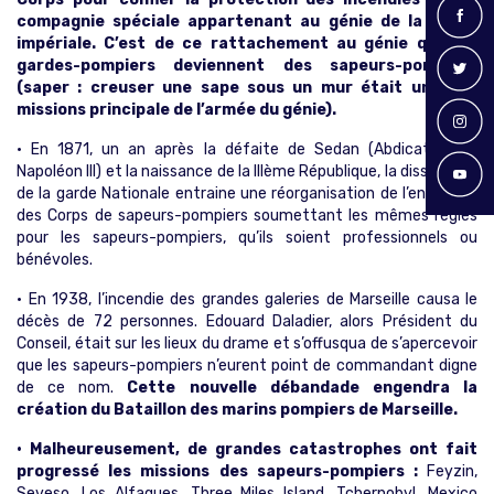
compagnie spéciale appartenant au génie de la garde
impériale. C’est de ce rattachement au génie que les
gardes-pompiers deviennent des sapeurs-pompiers
(saper : creuser une sape sous un mur était une des
missions principale de l’armée du génie).
• En 1871, un an après la défaite de Sedan (Abdication de
Napoléon III) et la naissance de la IIIème République, la dissolution
de la garde Nationale entraine une réorganisation de l’ensemble
des Corps de sapeurs-pompiers soumettant les mêmes règles
pour les sapeurs-pompiers, qu’ils soient professionnels ou
bénévoles.
• En 1938, l’incendie des grandes galeries de Marseille causa le
décès de 72 personnes. Edouard Daladier, alors Président du
Conseil, était sur les lieux du drame et s’offusqua de s’apercevoir
que les sapeurs-pompiers n’eurent point de commandant digne
de ce nom.
Cette nouvelle débandade engendra la
création du Bataillon des marins pompiers de Marseille.
• Malheureusement, de grandes catastrophes ont fait
progressé les missions des sapeurs-pompiers :
Feyzin,
Seveso, Los Alfaques, Three Miles Island, Tchernobyl, Mexico