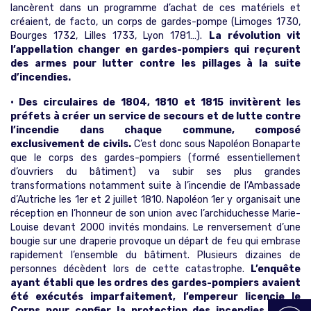
lancèrent dans un programme d’achat de ces matériels et
créaient, de facto, un corps de gardes-pompe (Limoges 1730,
Bourges 1732, Lilles 1733, Lyon 1781…).
La révolution vit
l’appellation changer en gardes-pompiers qui reçurent
des armes pour lutter contre les pillages à la suite
d’incendies.
• Des circulaires de 1804, 1810 et 1815 invitèrent les
préfets à créer un service de secours et de lutte contre
l’incendie dans chaque commune, composé
exclusivement de civils.
C’est donc sous Napoléon Bonaparte
que le corps des gardes-pompiers (formé essentiellement
d’ouvriers du bâtiment) va subir ses plus grandes
transformations notamment suite à l’incendie de l’Ambassade
d’Autriche les 1er et 2 juillet 1810. Napoléon 1er y organisait une
réception en l’honneur de son union avec l’archiduchesse Marie-
Louise devant 2000 invités mondains. Le renversement d’une
bougie sur une draperie provoque un départ de feu qui embrase
rapidement l’ensemble du bâtiment. Plusieurs dizaines de
personnes décèdent lors de cette catastrophe.
L’enquête
ayant établi que les ordres des gardes-pompiers avaient
été exécutés imparfaitement, l’empereur licencie le
Corps pour confier la protection des incendies à une