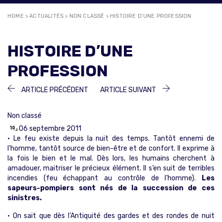
HOME
>
ACTUALITÉS
>
NON CLASSÉ
>
HISTOIRE D’UNE PROFESSION
HISTOIRE D’UNE
PROFESSION
NAVIGATION
ARTICLE
ARTICLE
ARTICLE PRÉCÉDENT
ARTICLE SUIVANT
PRÉCÉDENT :
SUIVANT :
DE
Non classé
L’ARTICLE
06 septembre 2011
• Le feu existe depuis la nuit des temps. Tantôt ennemi de
l’homme, tantôt source de bien-être et de confort. Il exprime à
la fois le bien et le mal. Dès lors, les humains cherchent à
amadouer, maitriser le précieux élément. Il s’en suit de terribles
incendies (feu échappant au contrôle de l’homme).
Les
sapeurs-pompiers sont nés de la succession de ces
sinistres.
• On sait que dès l’Antiquité des gardes et des rondes de nuit